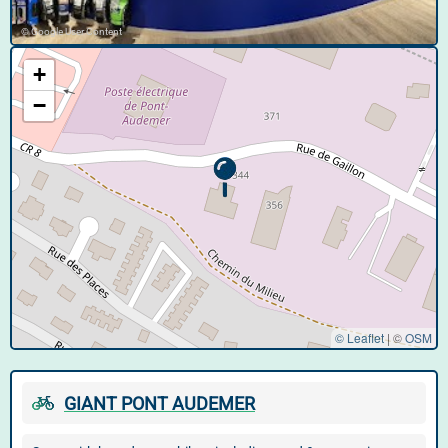
© Google User Content
+
−
© Leaflet
|
©
OSM
GIANT PONT AUDEMER